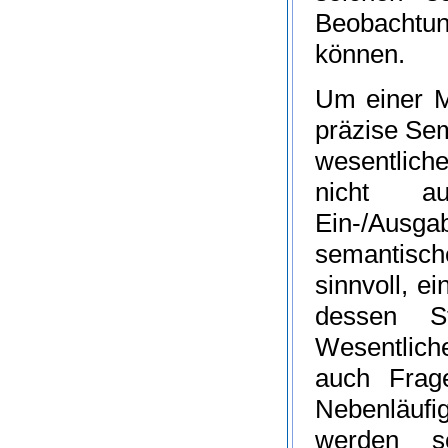
Beobachtun
können.
Um einer M
präzise Se
wesentlich
nicht a
Ein-/Ausga
semantisc
sinnvoll, e
dessen St
Wesentlic
auch Frage
Nebenläufi
werden s