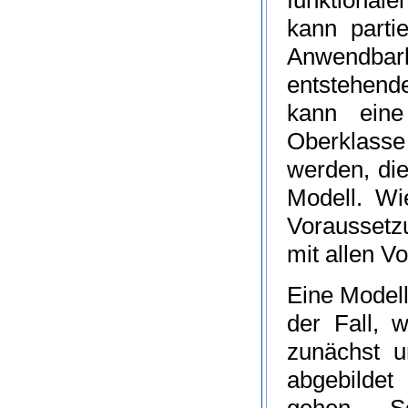
kann
partie
Anwendbark
entstehende
kann eine
Oberklasse
werden, die
Modell. Wi
Voraussetzu
mit allen V
Eine Model
der Fall, w
zunächst u
abgebildet
gehen. So