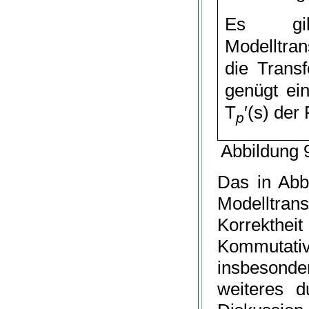
Es gib
Modelltran
die Trans
gen
ügt ei
T
′
(
s
)
der 
p
Abbildung 9
Das in Abb
Modelltran
Korrekthei
Kommutativi
insbesond
weiteres d