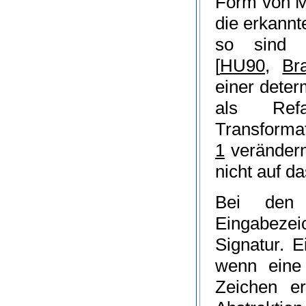
Form von M
die erkann
so sind 
[
HU90
,
Br
einer deter
als Refa
Transformat
1
verändern 
nicht auf d
Bei den 
Eingabezei
Signatur
. 
wenn eine
Zeichen er