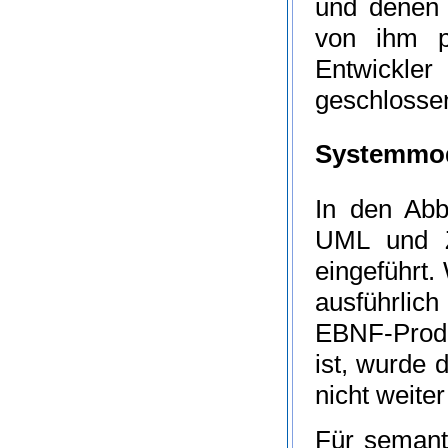
und denen
von ihm pr
Entwickle
geschlosse
Systemmod
In den Ab
UML
und
eingeführt
ausführlic
EBNF-Produ
ist, wurde 
nicht weiter
Für semant