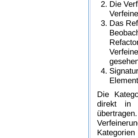
Die
Ver
Verfeine
Das
Ref
Beobach
Refacto
Verfein
gesehen
Signatu
Elemente
Die Katego
direkt in 
übertragen.
Verfeinerun
Kategorie