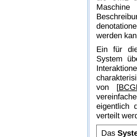
Maschine 
Beschreib
denotation
werden kan
Ein für d
System üb
Interaktion
charakteris
von
[
BCG
vereinfach
eigentlich
verteilt wer
Das
Syst