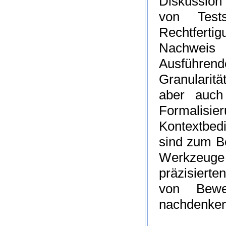
Diskussion
von Tests
Rechtferti
Nachweis
Ausführende
Granularit
aber auch
Formalisie
Kontextbed
sind zum Be
Werkzeuge 
präzisierte
von Bewei
nachdenken