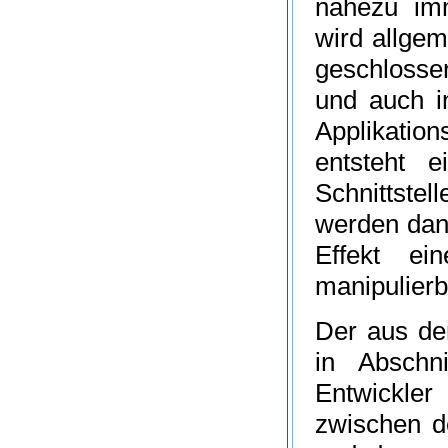
nahezu imm
wird allgem
geschlosse
und auch i
Applikatio
entsteht 
Schnittste
werden dann
Effekt ei
manipulier
Der aus d
in Abschn
Entwickle
zwischen de