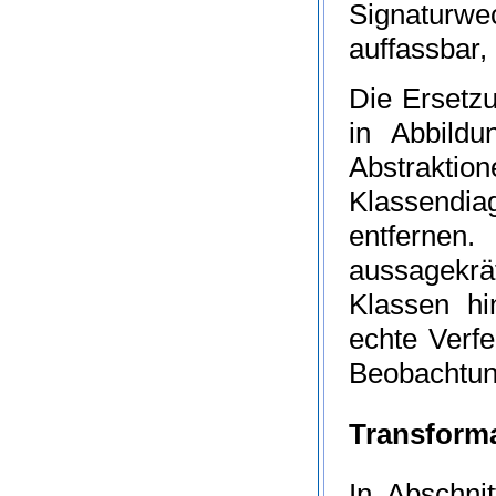
Signaturwe
auffassbar, 
Die Ersetzu
in Abbild
Abstrakt
Klassendia
entfernen
aussagekrä
Klassen hi
echte Verfe
Beobachtung
Transforma
In Abschni