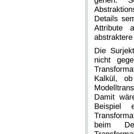
Abstraktion
Details
sem
Attribute
abstraktere
Die
Surjekt
nicht geg
Transforma
Kalkül, o
Modelltran
Damit wär
Beispiel 
Transforma
beim Del
Transformat