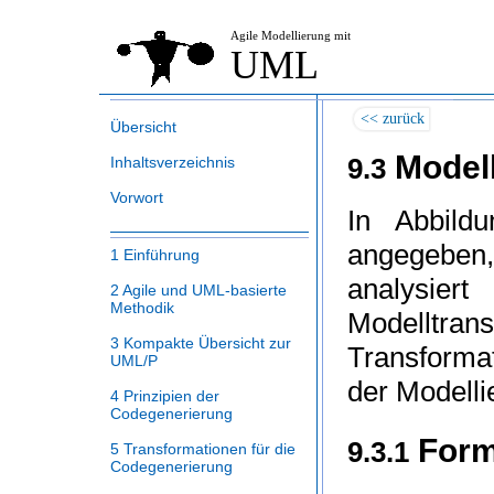
Agile Modellierung mit
UML
<< zurück
Übersicht
Model
9.3
Inhaltsverzeichnis
Vorwort
In Abbil
angegeben
1 Einführung
analysie
2 Agile und UML-basierte
Methodik
Modelltra
3 Kompakte Übersicht zur
Transforma
UML/P
der Modelli
4 Prinzipien der
Codegenerierung
Form
9.3.1
5 Transformationen für die
Codegenerierung