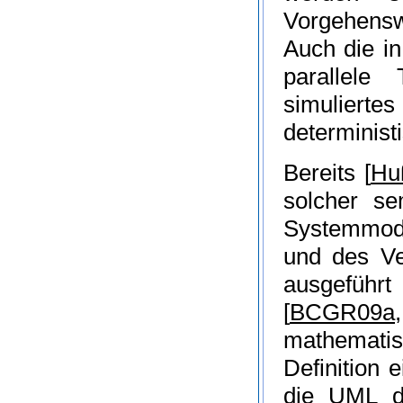
Vorgehensw
Auch die in
parallele
simuliert
determinist
Bereits
[
Hu
solcher s
Systemmod
und des Ve
ausgefüh
[
BCGR09a
mathematis
Definition 
die UML di