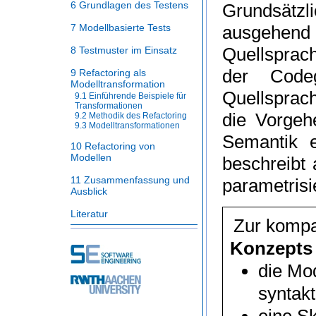
6 Grundlagen des Testens
Grundsätzl
ausgehend 
7 Modellbasierte Tests
Quellsprach
8 Testmuster im Einsatz
der Codeg
9 Refactoring als
Modelltransformation
Quellsprac
9.1 Einführende Beispiele für
Transformationen
die Vorgeh
9.2 Methodik des Refactoring
9.3 Modelltransformationen
Semantik e
10 Refactoring von
Modellen
beschreibt
11 Zusammenfassung und
parametrisi
Ausblick
Literatur
Zur komp
Konzepts
die Mo
syntak
eine S