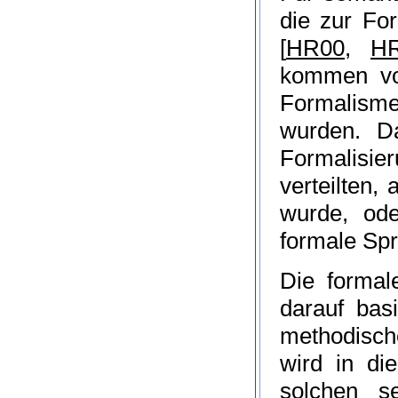
die zur Fo
[
HR00
,
H
kommen vo
Formalisme
wurden. D
Formalisi
verteilten
wurde, od
formale Sp
Die formal
darauf bas
methodisch
wird in di
solchen s