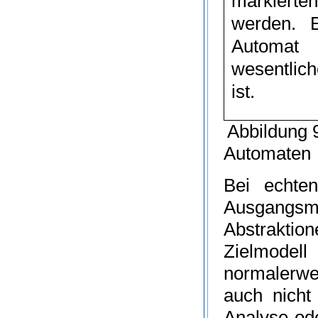
markierten
werden. E
Automat
wesentliche
ist.
Abbildung 9
Automaten
Bei echten
Ausgangsm
Abstraktio
Zielmodel
normalerwei
auch nicht
Analyse ode