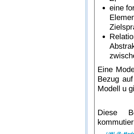
eine f
Eleme
Zielspr
Relati
Abstrak
zwisch
Eine
Model
Bezug auf
Modell
u
gi
Diese B
kommutiere