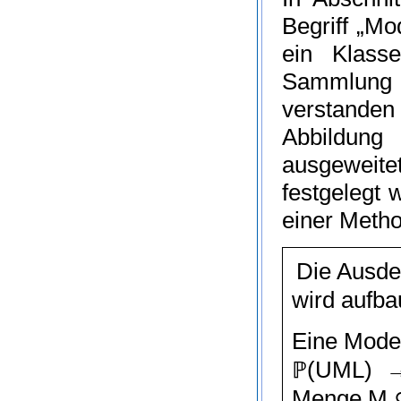
Begriff „Mo
ein Klass
Sammlung d
verstanden
Abbildun
ausgeweitet
festgelegt
einer Metho
Die Ausd
wird aufb
Eine Model
ℙ
(
UML
)
Menge
M