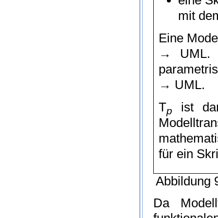
mit de
Eine Model
→
UML
.
parametris
→
UML
.
T
ist dam
p
Modelltra
mathemati
für ein Skr
Abbildung 9
Da Modell
funktional