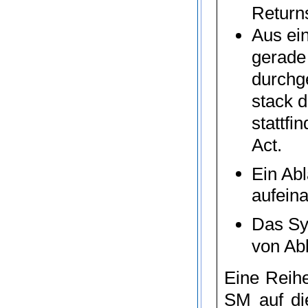
Returns
Aus ei
gerade 
durchg
stack
d
stattfi
Act
.
Ein Ab
aufein
Das S
von Ab
Eine Reih
SM
auf di