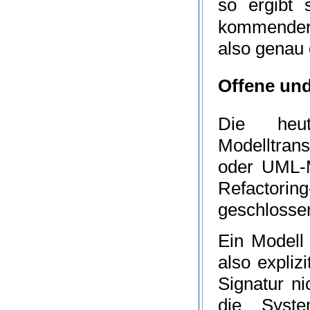
so ergibt 
kommender
also genau 
Offene un
Die heu
Modelltran
oder UML-M
Refactorin
geschlosse
Ein Modell
also expliz
Signatur n
die Syst