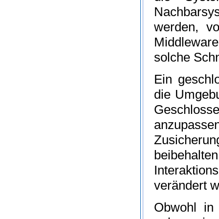
Nachbarsys
werden, v
Middleware
solche Schni
Ein geschl
die Umgebun
Geschloss
anzupassen,
Zusicher
beibehal
Interakti
verändert 
Obwohl in