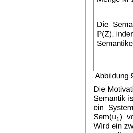
Die Seman
ℙ
(
Z
)
, ind
Semantiken
Abbildung 9
Die Motivat
Semantik is
ein Syste
Sem
(
u
)
vo
1
Wird ein z